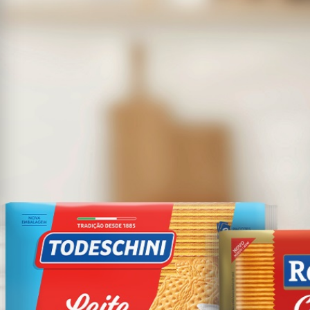
enha?
0.171